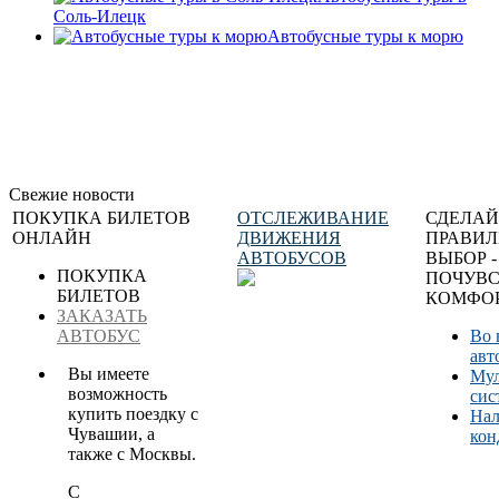
Соль-Илецк
Автобусные туры к морю
Свежие новости
ПОКУПКА БИЛЕТОВ
ОТСЛЕЖИВАНИЕ
СДЕЛАЙ
ОНЛАЙН
ДВИЖЕНИЯ
ПРАВИ
АВТОБУСОВ
ВЫБОР -
ПОКУПКА
ПОЧУВС
БИЛЕТОВ
КОМФОР
ЗАКАЗАТЬ
АВТОБУС
Во 
авт
Вы имеете
Мул
возможность
сис
купить поездку с
Нал
Чувашии, а
кон
также с Москвы.
С