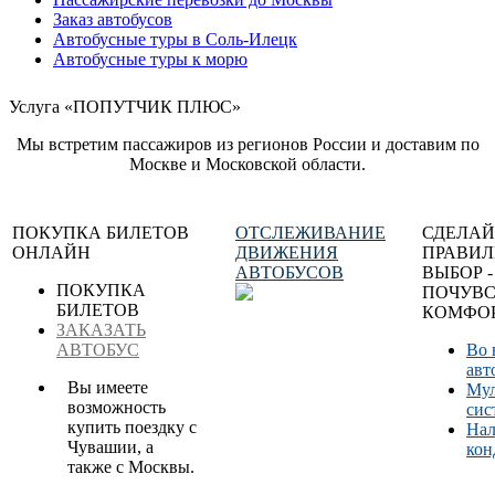
Заказ автобусов
Автобусные туры в Соль-Илецк
Автобусные туры к морю
Услуга «ПОПУТЧИК ПЛЮС»
Мы встретим пассажиров из регионов России и доставим по
Москве и Московской области.
ПОКУПКА БИЛЕТОВ
ОТСЛЕЖИВАНИЕ
СДЕЛАЙ
ОНЛАЙН
ДВИЖЕНИЯ
ПРАВИ
АВТОБУСОВ
ВЫБОР -
ПОКУПКА
ПОЧУВС
БИЛЕТОВ
КОМФОР
ЗАКАЗАТЬ
АВТОБУС
Во 
авт
Вы имеете
Мул
возможность
сис
купить поездку с
Нал
Чувашии, а
кон
также с Москвы.