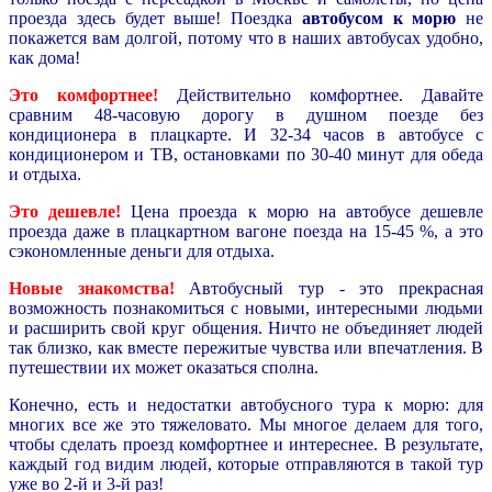
проезда здесь будет выше! Поездка
автобусом к мор
ю
не
покажется вам долгой, потому что в наших автобусах удобно,
как дома!
Это комфортнее!
Действительно комфортнее. Давайте
сравним 48-часовую дорогу в душном поезде без
кондиционера в плацкарте. И 32-34 часов в автобусе с
кондиционером и ТВ, остановками по 30-40 минут для обеда
и отдыха.
Это дешевле!
Цена проезда к морю на автобусе дешевле
проезда даже в плацкартном вагоне поезда на 15-45 %, а это
сэкономленные деньги для отдыха.
Новые знакомства!
Автобусный тур - это прекрасная
возможность познакомиться с новыми, интересными людьми
и расширить свой круг общения. Ничто не объединяет людей
так близко, как вместе пережитые чувства или впечатления. В
путешествии их может оказаться сполна.
Конечно, есть и недостатки автобусного тура к морю: для
многих все же это тяжеловато. Мы многое делаем для того,
чтобы сделать проезд комфортнее и интереснее. В результате,
каждый год видим людей, которые отправляются в такой тур
уже во 2-й и 3-й раз!