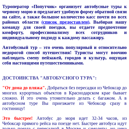
Туроператор «Попутчик» организует автобусные туры к
черному морю и предлагает удобную форму обратной связи
на сайте, а также большое количество касс почти во всех
районах области
(список предоставлен)
. Выбирая нашу
команду для своей поездки, вы отдаете предпочтение
комфорту, профессионализму всех сотрудников и
индивидуальному подходу к каждому пассажиру.
Автобусный тур
– это очень популярный и относительно
недорогой способ путешествия! Туристы могут воочию
наблюдать смену пейзажей, городов и культур, ощущая
себя настоящими путешественниками.
ДОСТОИНСТВА "АВТОБУСНОГО ТУРА":
"От дома до пляжа".
Добраться без пересадки из Чебоксар до
многих курортных объектов в
Краснодарском крае бывает
сложно. И это очень утомительно делать с багажом. А в
автобусном туре Вы приезжаете из Чебоксар сразу в
гостиницу!
Это быстрее!
Автобус до моря идет 32-34 часов, из
Чебоксар прямого рейса на поезде нет. Быстрее автобуса идут
только поезда с пересадкой в Москве и самолеты, но цена