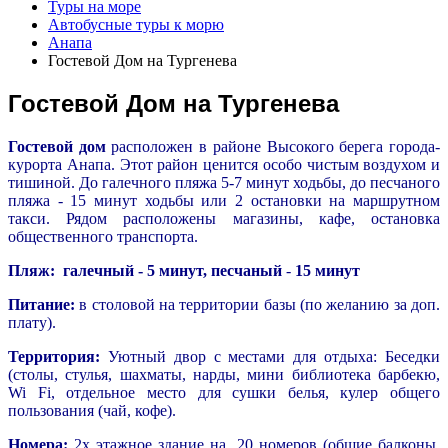
Туры на море
Автобусные туры к морю
Анапа
Гостевой Дом на Тургенева
Гостевой Дом на Тургенева
Гостевой дом
расположен в районе Высокого берега города-
курорта Анапа. Этот район ценится особо чистым воздухом и
тишиной. До галечного пляжа 5-7 минут ходьбы, до песчаного
пляжа - 15 минут ходьбы или 2 остановки на маршрутном
такси. Рядом расположены магазины, кафе, остановка
общественного транспорта.
Пляж:
галечный - 5 минут, песчаный
-
15 минут
Питание:
в столовой на территории базы (по желанию за доп.
плату).
Территория:
Уютный двор с местами для отдыха: Беседки
(столы, стулья, шахматы, нарды, мини библиотека барбекю,
Wi Fi, отдельное место для сушки белья, кулер общего
пользования (чай, кофе).
Номера:
2х этажное здание на 20 номеров (общие балконы,