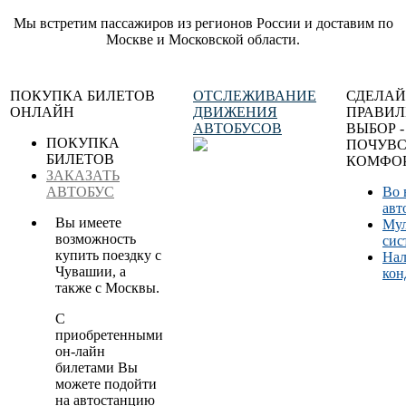
Мы встретим пассажиров из регионов России и доставим по
Москве и Московской области.
ПОКУПКА БИЛЕТОВ
ОТСЛЕЖИВАНИЕ
СДЕЛАЙ
ОНЛАЙН
ДВИЖЕНИЯ
ПРАВИ
АВТОБУСОВ
ВЫБОР -
ПОКУПКА
ПОЧУВС
БИЛЕТОВ
КОМФОР
ЗАКАЗАТЬ
АВТОБУС
Во 
авт
Вы имеете
Мул
возможность
сис
купить поездку с
Нал
Чувашии, а
кон
также с Москвы.
С
приобретенными
он-лайн
билетами Вы
можете подойти
на автостанцию