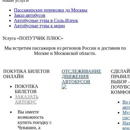
Наши услуги
Пассажирские перевозки до Москвы
Заказ автобусов
Автобусные туры в Соль-Илецк
Автобусные туры к морю
Услуга «ПОПУТЧИК ПЛЮС»
Мы встретим пассажиров из регионов России и доставим по
Москве и Московской области.
ПОКУПКА БИЛЕТОВ
ОТСЛЕЖИВАНИЕ
СДЕЛАЙ
ОНЛАЙН
ДВИЖЕНИЯ
ПРАВИ
АВТОБУСОВ
ВЫБОР -
ПОКУПКА
ПОЧУВС
БИЛЕТОВ
КОМФОР
ЗАКАЗАТЬ
АВТОБУС
Во 
авт
Вы имеете
Мул
возможность
сис
купить поездку с
Нал
Чувашии, а
кон